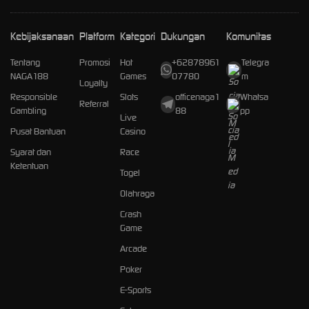
Kebijaksanaan
Platform
Kategori
Dukungan
Komunitas
Tentang
Promosi
Hot
+62878961
Telegra
NAGA188
Games
07780
m
Loyalty
Responsible
Slots
officenaga1
Whatsa
Referral
Gambling
88
pp
Live
Pusat Bantuan
Casino
Syarat dan
Race
Ketentuan
Togel
Olahraga
Crash
Game
Arcade
Poker
E-Sports