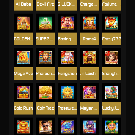
Ali Baba
Devil Fire
3 LUCKY LION
Charge Buffalo
Fortune Gems
GOLDEN EMPIRE 2
SUPER MAHJONG
Boxing King
RomaX
Crazy777
Mega Ace
Pharaoh Treasure
Fengshen
Jili Caishen
Shanghai Beauty
Gold Rush
Coin Tree
Treasure Quest
Mayan Empire
Lucky Jaguar