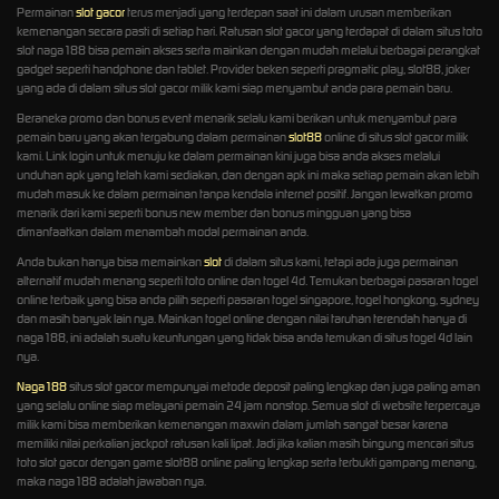
Permainan
slot gacor
terus menjadi yang terdepan saat ini dalam urusan memberikan
kemenangan secara pasti di setiap hari. Ratusan slot gacor yang terdapat di dalam situs toto
slot naga188 bisa pemain akses serta mainkan dengan mudah melalui berbagai perangkat
gadget seperti handphone dan tablet. Provider beken seperti pragmatic play, slot88, joker
yang ada di dalam situs slot gacor milik kami siap menyambut anda para pemain baru.
Beraneka promo dan bonus event menarik selalu kami berikan untuk menyambut para
pemain baru yang akan tergabung dalam permainan
slot88
online di situs slot gacor milik
kami. Link login untuk menuju ke dalam permainan kini juga bisa anda akses melalui
unduhan apk yang telah kami sediakan, dan dengan apk ini maka setiap pemain akan lebih
mudah masuk ke dalam permainan tanpa kendala internet positif. Jangan lewatkan promo
menarik dari kami seperti bonus new member dan bonus mingguan yang bisa
dimanfaatkan dalam menambah modal permainan anda.
Anda bukan hanya bisa memainkan
slot
di dalam situs kami, tetapi ada juga permainan
alternatif mudah menang seperti toto online dan togel 4d. Temukan berbagai pasaran togel
online terbaik yang bisa anda pilih seperti pasaran togel singapore, togel hongkong, sydney
dan masih banyak lain nya. Mainkan togel online dengan nilai taruhan terendah hanya di
naga188, ini adalah suatu keuntungan yang tidak bisa anda temukan di situs togel 4d lain
nya.
Naga188
situs slot gacor mempunyai metode deposit paling lengkap dan juga paling aman
yang selalu online siap melayani pemain 24 jam nonstop. Semua slot di website terpercaya
milik kami bisa memberikan kemenangan maxwin dalam jumlah sangat besar karena
memiliki nilai perkalian jackpot ratusan kali lipat. Jadi jika kalian masih bingung mencari situs
toto slot gacor dengan game slot88 online paling lengkap serta terbukti gampang menang,
maka naga188 adalah jawaban nya.