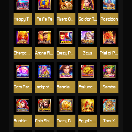
Happy Taxi
Fa Fa Fa
Pirate Queen
Golden Temple
Poseidon
Charge Buffalo Ascent
Arena Fighter
Crazy Pusher
Zeus
Trial of Phoenix
Gem Party
Jackpot Joker
Bangla Beauty
Fortune Tree
Samba
Bubble Beauty
Chin Shi Huang
Crazy Golden Bank
Egypt's Glow
Thor X