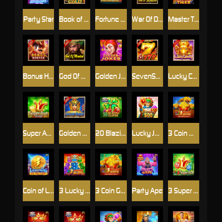
Party Star
Book of Gold
Fortune Gems 3
War Of Dragons
Master Tiger
Bonus Hunter
God Of Martial
Golden Joker
SevenSevenSeven
Lucky Coming
Super Ace Deluxe
Golden Queen
20 Blazing Clover
Lucky Jaguar 500
3 Coin Wild Tiger
Coin of Lightning
3 Lucky Baozhu
3 Coin Golden OX
Party Ape
3 Super Ace