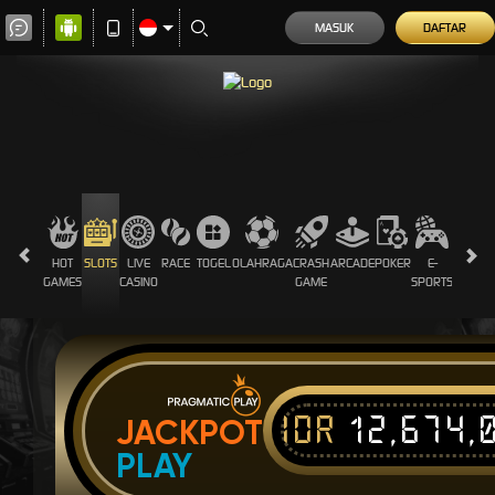
MASUK
DAFTAR
HOT
SLOTS
LIVE
RACE
TOGEL
OLAHRAGA
CRASH
ARCADE
POKER
E-
SABUN
GAMES
CASINO
GAME
SPORTS
AYAM
IDR
12,674,
JACKPOT
PLAY