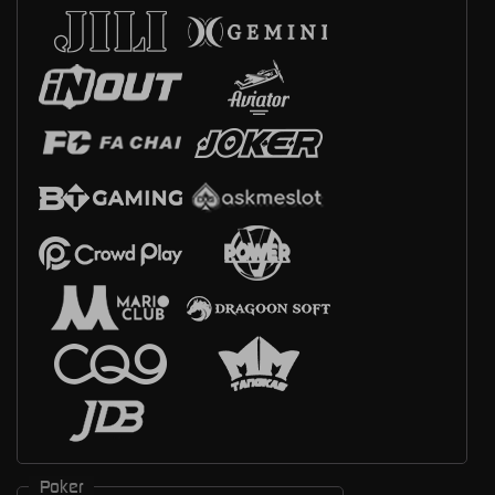
Poker