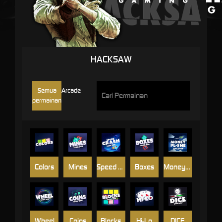
HACKSAW
Semua
Arcade
permainan
Colors
Mines
Speed Crash
Boxes
Moneyplane
Wheel
Coins
Blocks
Hi-Lo
DICE