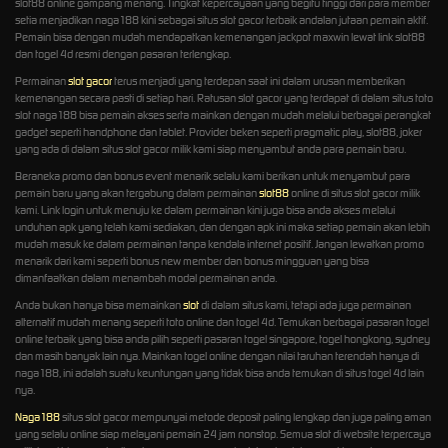
slot88 online gampang menang. Tingkat kepercayaan yang begitu tinggi dari para member
setia menjadikan naga188 kini sebagai situs slot gacor terbaik andalan jutaan pemain aktif.
Pemain bisa dengan mudah mendapatkan kemenangan jackpot maxwin lewat link slot88
dan togel 4d resmi dengan pasaran terlengkap.
Permainan
slot gacor
terus menjadi yang terdepan saat ini dalam urusan memberikan
kemenangan secara pasti di setiap hari. Ratusan slot gacor yang terdapat di dalam situs toto
slot naga188 bisa pemain akses serta mainkan dengan mudah melalui berbagai perangkat
gadget seperti handphone dan tablet. Provider beken seperti pragmatic play, slot88, joker
yang ada di dalam situs slot gacor milik kami siap menyambut anda para pemain baru.
Beraneka promo dan bonus event menarik selalu kami berikan untuk menyambut para
pemain baru yang akan tergabung dalam permainan
slot88
online di situs slot gacor milik
kami. Link login untuk menuju ke dalam permainan kini juga bisa anda akses melalui
unduhan apk yang telah kami sediakan, dan dengan apk ini maka setiap pemain akan lebih
mudah masuk ke dalam permainan tanpa kendala internet positif. Jangan lewatkan promo
menarik dari kami seperti bonus new member dan bonus mingguan yang bisa
dimanfaatkan dalam menambah modal permainan anda.
Anda bukan hanya bisa memainkan
slot
di dalam situs kami, tetapi ada juga permainan
alternatif mudah menang seperti toto online dan togel 4d. Temukan berbagai pasaran togel
online terbaik yang bisa anda pilih seperti pasaran togel singapore, togel hongkong, sydney
dan masih banyak lain nya. Mainkan togel online dengan nilai taruhan terendah hanya di
naga188, ini adalah suatu keuntungan yang tidak bisa anda temukan di situs togel 4d lain
nya.
Naga188
situs slot gacor mempunyai metode deposit paling lengkap dan juga paling aman
yang selalu online siap melayani pemain 24 jam nonstop. Semua slot di website terpercaya