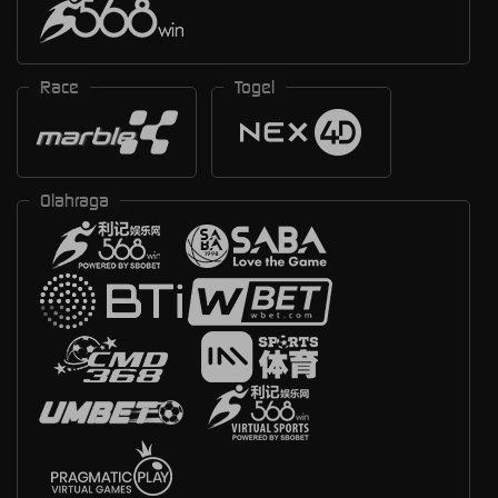
Race
Togel
Olahraga