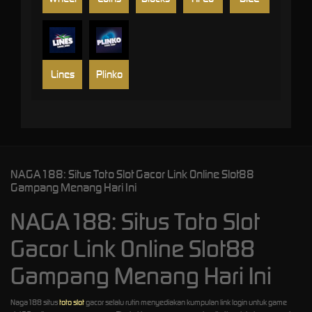
Lines
Plinko
NAGA188: Situs Toto Slot Gacor Link Online Slot88
Gampang Menang Hari Ini
NAGA188: Situs Toto Slot
Gacor Link Online Slot88
Gampang Menang Hari Ini
Naga188 situs
toto slot
gacor selalu rutin menyediakan kumpulan link login untuk game