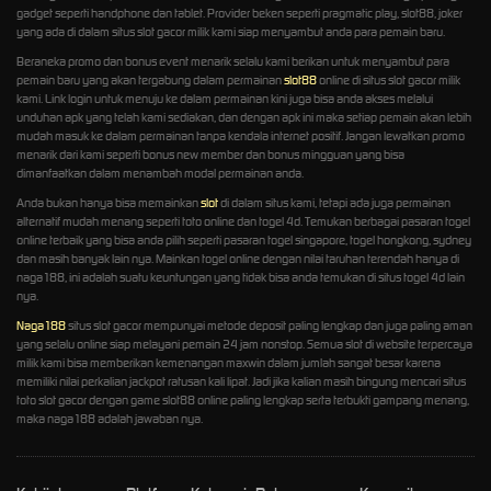
gadget seperti handphone dan tablet. Provider beken seperti pragmatic play, slot88, joker
yang ada di dalam situs slot gacor milik kami siap menyambut anda para pemain baru.
Beraneka promo dan bonus event menarik selalu kami berikan untuk menyambut para
pemain baru yang akan tergabung dalam permainan
slot88
online di situs slot gacor milik
kami. Link login untuk menuju ke dalam permainan kini juga bisa anda akses melalui
unduhan apk yang telah kami sediakan, dan dengan apk ini maka setiap pemain akan lebih
mudah masuk ke dalam permainan tanpa kendala internet positif. Jangan lewatkan promo
menarik dari kami seperti bonus new member dan bonus mingguan yang bisa
dimanfaatkan dalam menambah modal permainan anda.
Anda bukan hanya bisa memainkan
slot
di dalam situs kami, tetapi ada juga permainan
alternatif mudah menang seperti toto online dan togel 4d. Temukan berbagai pasaran togel
online terbaik yang bisa anda pilih seperti pasaran togel singapore, togel hongkong, sydney
dan masih banyak lain nya. Mainkan togel online dengan nilai taruhan terendah hanya di
naga188, ini adalah suatu keuntungan yang tidak bisa anda temukan di situs togel 4d lain
nya.
Naga188
situs slot gacor mempunyai metode deposit paling lengkap dan juga paling aman
yang selalu online siap melayani pemain 24 jam nonstop. Semua slot di website terpercaya
milik kami bisa memberikan kemenangan maxwin dalam jumlah sangat besar karena
memiliki nilai perkalian jackpot ratusan kali lipat. Jadi jika kalian masih bingung mencari situs
toto slot gacor dengan game slot88 online paling lengkap serta terbukti gampang menang,
maka naga188 adalah jawaban nya.