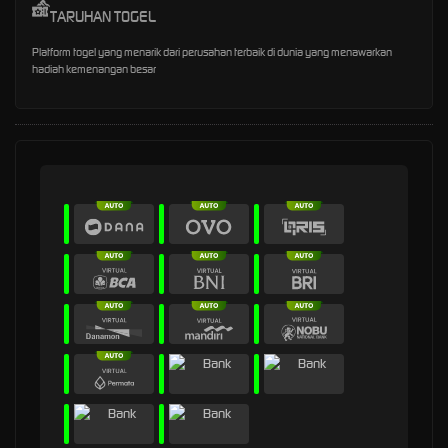
TARUHAN TOGEL
Platform togel yang menarik dari perusahan terbaik di dunia yang menawarkan
hadiah kemenangan besar