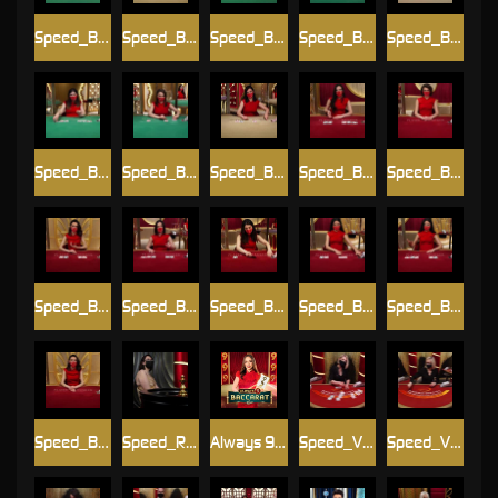
Speed_Baccarat_C
Speed_Baccarat_D
Speed_Baccarat_E
Speed_Baccarat_F
Speed_Baccarat_G
Speed_Baccarat_H
Speed_Baccarat_I
Speed_Baccarat_J
Speed_Baccarat_k
Speed_Baccarat_L
Speed_Baccarat_N
Speed_Baccarat_O
Speed_Baccarat_P
Speed_Baccarat_Q
Speed_Baccarat_R
Speed_Baccarat_S
Speed_Roulette
Always 9 Baccarat
Speed_VIP_Blackjack_A
Speed_VIP_Blackjack_B