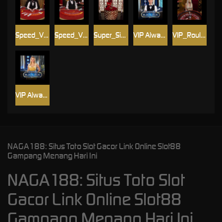
Speed_VIP_Blackjack_C
Speed_VIP_Blackjack_D
Super_Sic_Bo
VIP Always 6 Blackjack 2
VIP_Roulette
VIP Always 6 Blackjack 3
NAGA188: Situs Toto Slot Gacor Link Online Slot88
Gampang Menang Hari Ini
NAGA188: Situs Toto Slot
Gacor Link Online Slot88
Gampang Menang Hari Ini