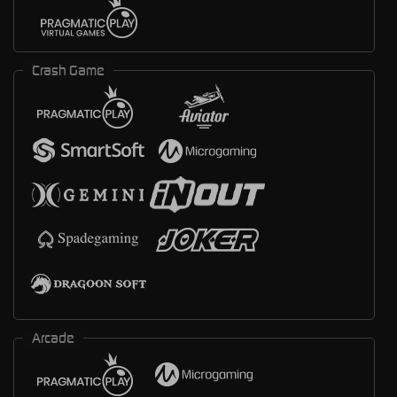
Crash Game
Arcade