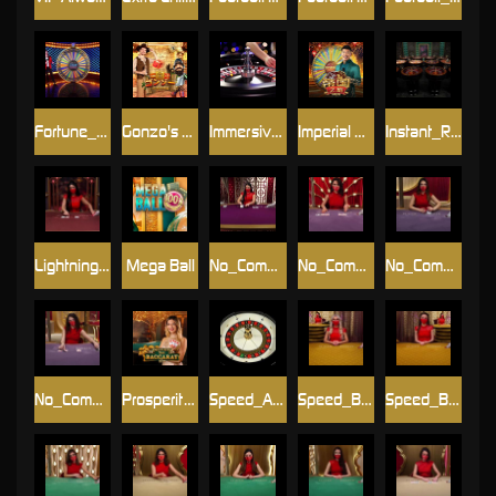
Fortune_Wheel
Gonzo's Treasure Map
Immersive_Roulette
Imperial Quest
Instant_Roulette
Lightning_Baccarat
Mega Ball
No_Comm_Baccarat
No_Comm_Speed_Baccarat_A
No_Comm_Speed_Baccarat_B
No_Comm_Speed_Baccarat_C
Prosperity Tree Baccarat
Speed_Auto_Roulette
Speed_Baccarat_A
Speed_Baccarat_B