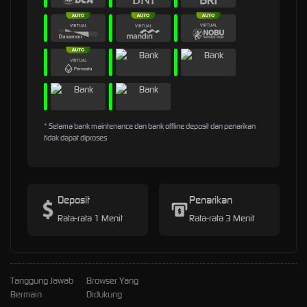
* Selama bank maintenance dan bank offline deposit dan penarikan
tidak dapat diproses
Deposit
Penarikan
Rata-rata 1 Menit
Rata-rata 3 Menit
Tanggung Jawab
Browser Yang
Bermain
Didukung