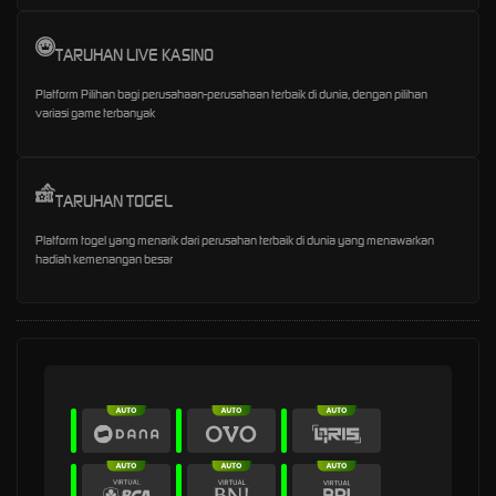
TARUHAN LIVE KASINO
Platform Pilihan bagi perusahaan-perusahaan terbaik di dunia, dengan pilihan
variasi game terbanyak
TARUHAN TOGEL
Platform togel yang menarik dari perusahan terbaik di dunia yang menawarkan
hadiah kemenangan besar