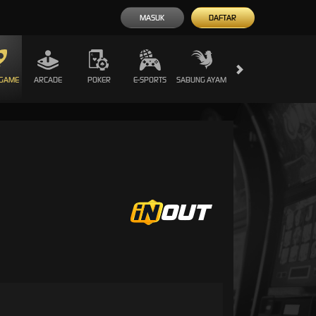
MASUK
DAFTAR
 GAME
ARCADE
POKER
E-SPORTS
SABUNG AYAM
PROMOSI