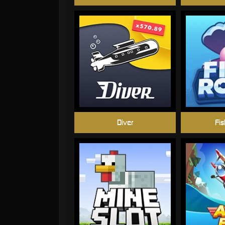
Diver
Fi