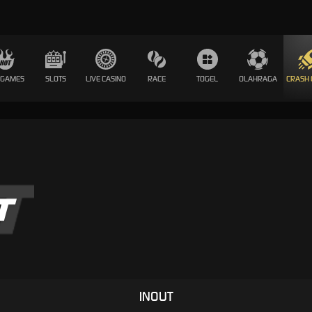
 GAMES
SLOTS
LIVE CASINO
RACE
TOGEL
OLAHRAGA
CRASH
INOUT