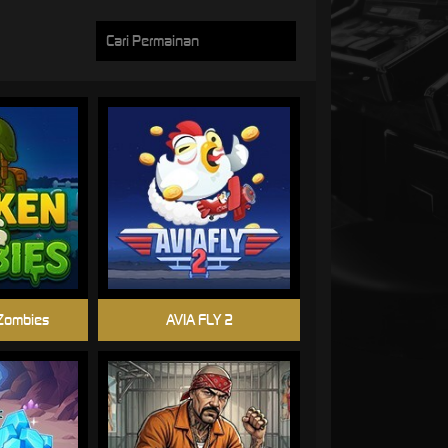
 Zombies
AVIA FLY 2