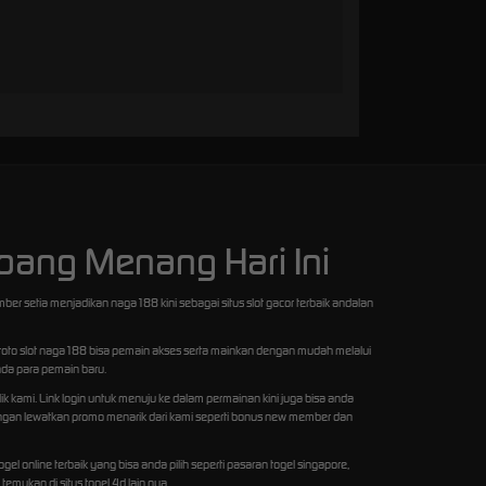
mpang Menang Hari Ini
er setia menjadikan naga188 kini sebagai situs slot gacor terbaik andalan
us toto slot naga188 bisa pemain akses serta mainkan dengan mudah melalui
anda para pemain baru.
milik kami. Link login untuk menuju ke dalam permainan kini juga bisa anda
Jangan lewatkan promo menarik dari kami seperti bonus new member dan
el online terbaik yang bisa anda pilih seperti pasaran togel singapore,
emukan di situs togel 4d lain nya.