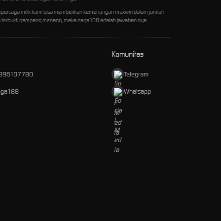
 terpercaya milik kami bisa memberikan kemenangan maxwin dalam jumlah
ap serta terbukti gampang menang, maka naga188 adalah jawaban nya.
Komunitas
896107780
Telegram
naga188
Whatsapp