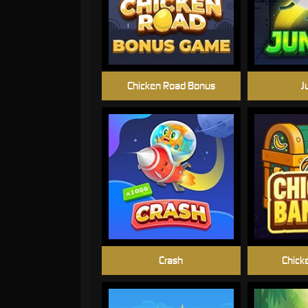
Chicken Road Bonus
J
Crash
Chick