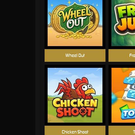
Wheel Out
Fr
Chicken Shoot