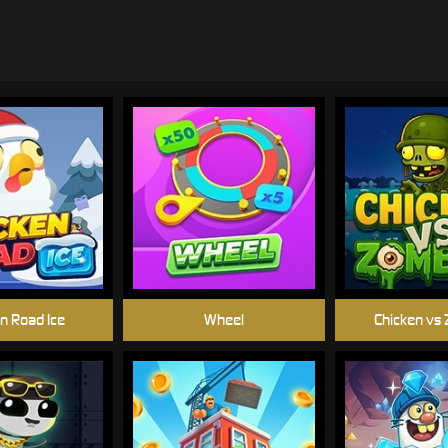
n Road Ice
Wheel
Chicken vs