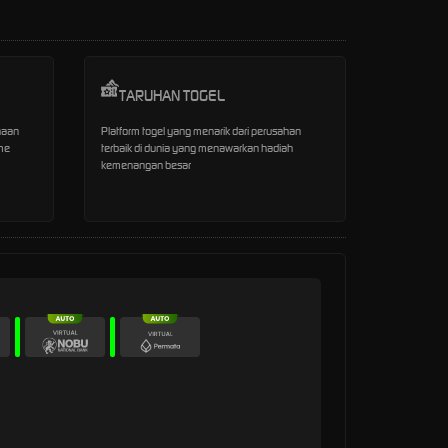
TARUHAN TOGEL
haan
Platform togel yang menarik dari perusahan
ame
terbaik di dunia yang menawarkan hadiah
kemenangan besar