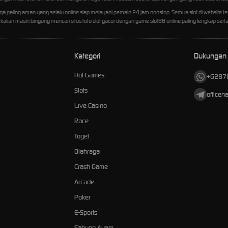
uga paling aman yang selalu online siap melayani pemain 24 jam nonstop. Semua slot di website
di jika kalian masih bingung mencari situs toto slot gacor dengan game slot88 online paling lengk
Kategori
Dukungan
Hot Games
+6287
Slots
office
Live Casino
Race
Togel
Olahraga
Crash Game
Arcade
Poker
E-Sports
Sabung Ayam