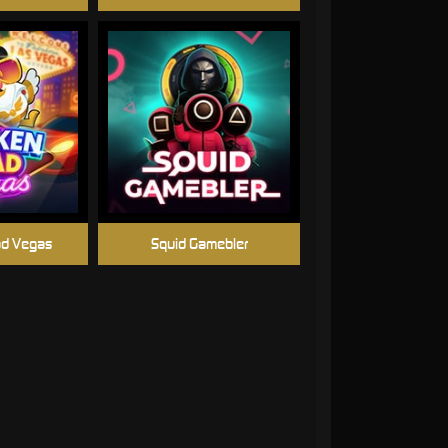
ad Vegas
Squid Gamebler